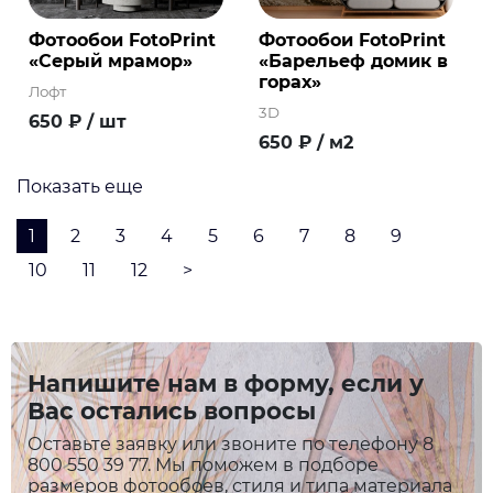
Фотообои FotoPrint
Фотообои FotoPrint
«Серый мрамор»
«Барельеф домик в
горах»
Лофт
3D
650
₽
/ шт
650
₽
/ м2
Показать еще
1
2
3
4
5
6
7
8
9
10
11
12
>
Напишите нам в форму, если у
Вас остались вопросы
Оставьте заявку или звоните по телефону 8
800 550 39 77. Мы поможем в подборе
размеров фотообоев, стиля и типа материала