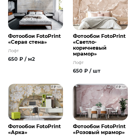
Фотообои FotoPrint
Фотообои FotoPrint
«Серая стена»
«Светло-
коричневый
Лофт
мрамор»
650
₽
/ м2
Лофт
650
₽
/ шт
Фотообои FotoPrint
Фотообои FotoPrint
«Арка»
«Розовый мрамор»