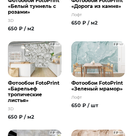
Фотообои FotoPrint
Фотообои FotoPrint
«Белый туннель с
«Дорога из камня»
розами»
Лофт
3D
650
₽
/ м2
650
₽
/ м2
Фотообои FotoPrint
Фотообои FotoPrint
«Барельеф
«Зеленый мрамор»
тропические
Лофт
листья»
650
₽
/ шт
3D
650
₽
/ м2