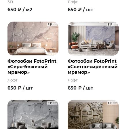
3D
Лофт
650
₽
/ м2
650
₽
/ шт
Фотообои FotoPrint
Фотообои FotoPrint
«Серо-бежевый
«Светло-сиреневый
мрамор»
мрамор»
Лофт
Лофт
650
₽
/ шт
650
₽
/ шт