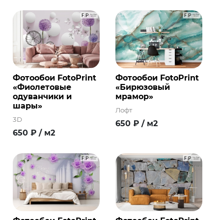
Фотообои FotoPrint
Фотообои FotoPrint
«Фиолетовые
«Бирюзовый
одуванчики и
мрамор»
шары»
Лофт
3D
650
₽
/ м2
650
₽
/ м2