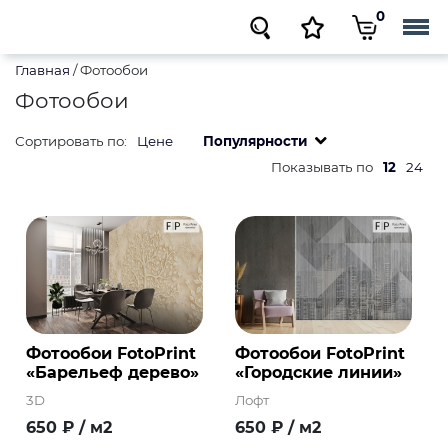
0
Главная
/
Фотообои
Фотообои
Сортировать по:
Цене
Популярности
Показывать по
12
24
Фотообои FotoPrint
Фотообои FotoPrint
«Барельеф дерево»
«Городские линии»
3D
Лофт
650
₽
/ м2
650
₽
/ м2