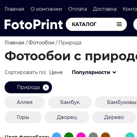
Главная
О компании
Оплата
Доставка
Конт
КАТАЛОГ
Главная
/
Фотообои
/
Природа
Фотообои с природ
Сортировать по:
Цене
Популярности
Природа
Аллея
Бамбук
Бамбуковы
Горы
Дворец
Дерево