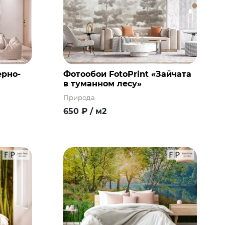
ерно-
Фотообои FotoPrint «Зайчата
в туманном лесу»
Природа
650
₽
/ м2