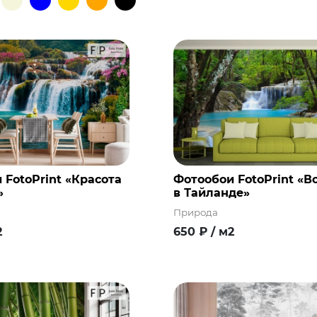
 FotoPrint «Красота
Фотообои FotoPrint «В
»
в Тайланде»
Природа
2
650
₽
/ м2