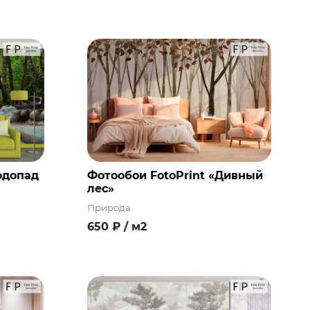
одопад
Фотообои FotoPrint «Дивный
лес»
Природа
650
₽
/ м2