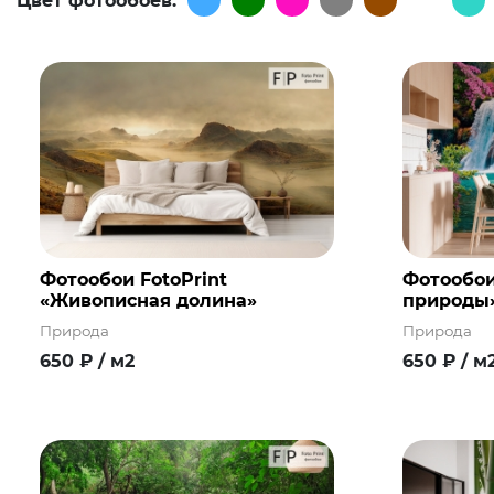
Цвет фотообоев:
Фотообои FotoPrint
Фотообои
«Живописная долина»
природы
Природа
Природа
650
₽
/ м2
650
₽
/ м