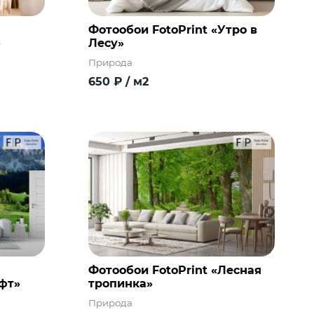
Фотообои FotoPrint «Утро в
»
Лесу»
Природа
650
₽
/ м2
Фотообои FotoPrint «Лесная
фт»
тропинка»
Природа