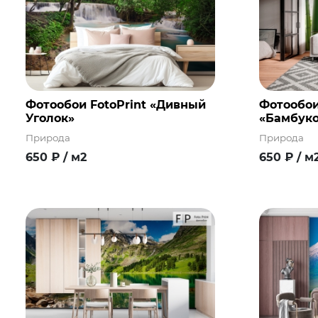
Фотообои FotoPrint «Дивный
Фотообои
Уголок»
«Бамбуко
Природа
Природа
650
₽
/ м2
650
₽
/ м