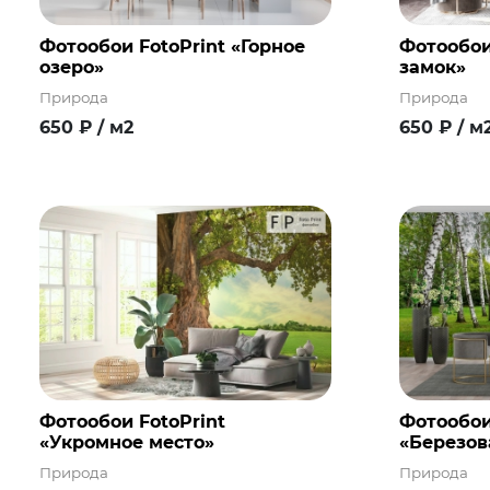
Фотообои FotoPrint «Горное
Фотообои
озеро»
замок»
Природа
Природа
650
₽
/ м2
650
₽
/ м
Фотообои FotoPrint
Фотообои
«Укромное место»
«Березов
Природа
Природа