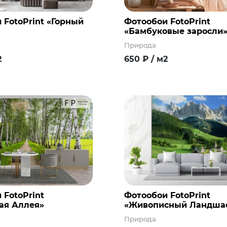
 FotoPrint «Горный
Фотообои FotoPrint
«Бамбуковые заросли
Природа
2
650
₽
/ м2
 FotoPrint
Фотообои FotoPrint
ая Аллея»
«Живописный Ландша
Природа