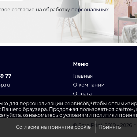
свое согласие на обработку
персональных
Меню
39 77
Главная
p.ru
О компании
Оплата
Доставка
лько для персонализации сервисов, чтобы оптимизир
х Вашего браузера. Продолжая пользоваться сайтом, 
ожалуйста, ознакомьтесь с условиями политики принят
© Foto Print, 2019 - 2026 г.
Согласие на принятие cookie
Принять