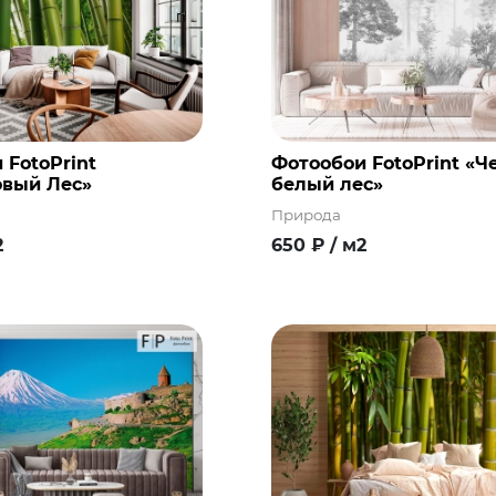
 FotoPrint
Фотообои FotoPrint «Ч
вый Лес»
белый лес»
Природа
2
650
₽
/ м2