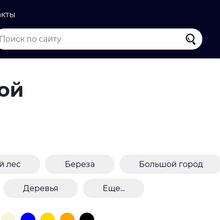
акты
ой
й лес
Береза
Большой город
Деревья
Еще...